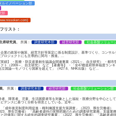
タルイノベーション部
究部
.nissoken.com)
ッフリスト：
主席研究員、
所属：
調査研究本部
経営研究部
社会基盤ソリュー
・企業の政策や施策、経営方針等策定に係る制度設計、基準づくり、コンサル
プロジェクトにも主導的に関与・推進。...
実績】 ・医療・防災産業創生協議会関連事業（2021～、自主研究） ・都市
クト（2009～、自主研究） など 【著書等】 ・「全47都道府県幸福度ランキ
立国論―モノづくり国家を超えて」（H27.6、NHK出版） など...
員、
所属：
調査研究本部
経営研究部
社会基盤ソリューション部
高齢者、障害者、児童、生活困窮者等を対象とした福祉・医療分野を中心とし
ビデンスに基づく分析を得意としている。近年...
 「成年後見制度利用促進・権利擁護支援方策調査」（2023、厚生労働省）
023、厚生労働省） 「高齢者虐待の実態把握のための調査研究業務」支援業務
と評価等に関する経年的調査研究事業」（2022、厚生労働省） 「高齢者虐待の