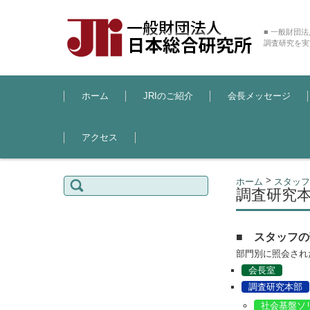
■ 一般財団
調査研究を実
コンテンツに移動
ホーム
JRIのご紹介
会長メッセージ
アクセス
検索:
>
ホーム
スタッフ
調査研究
■ スタッフ
部門別に照会され
会長室
調査研究本部
社会基盤ソ