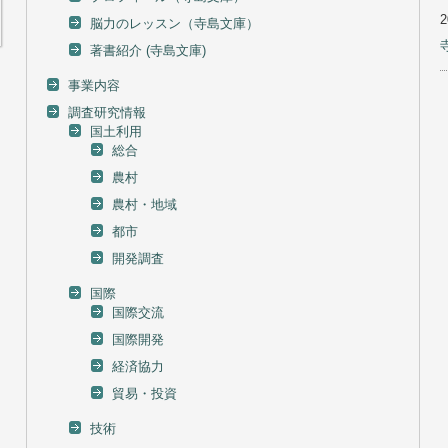
脳力のレッスン（寺島文庫）
著書紹介 (寺島文庫)
事業内容
調査研究情報
国土利用
総合
農村
農村・地域
都市
開発調査
国際
国際交流
国際開発
経済協力
貿易・投資
技術