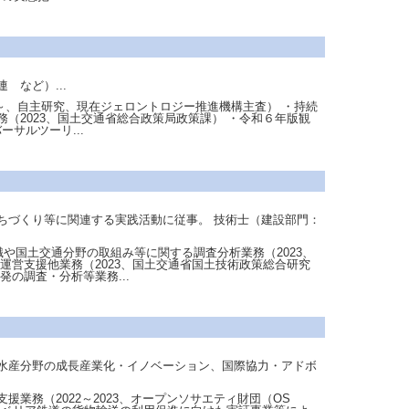
など）...
8～、自主研究、現在ジェロントロジー推進機構主査） ・持続
（2023、国土交通省総合政策局政策課） ・令和６年版観
サルツーリ...
ちづくり等に関連する実践活動に従事。 技術士（建設部門：
や国土交通分野の取組み等に関する調査分析業務（2023、
運営支援他業務（2023、国土交通省国土技術政策総合研究
の調査・分析等業務...
水産分野の成長産業化・イノベーション、国際協力・アドボ
務（2022～2023、オープンソサエティ財団（OS