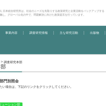
法人 日本総合研究所は、社会のニーズを先取りする政策研究と企業活動をバックアップする
施し、グローバル化の中で、問題解決に向けた政策提言を行っています。
事業内容
調査研究情報
主な研究活動
出版物
>
調査研究本部
本部
の部門別照会
たい場合は、下記のリンクをクリックしてください。
リューション部