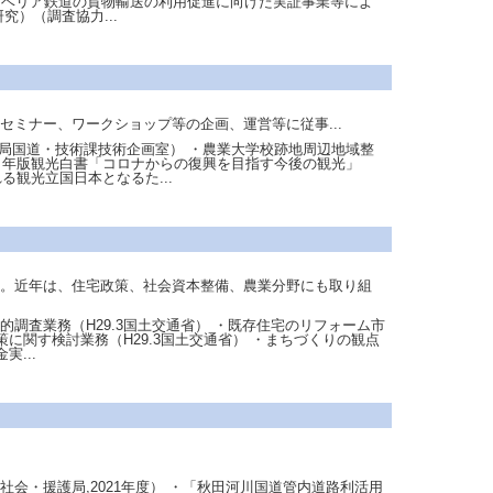
・シベリア鉄道の貨物輸送の利用促進に向けた実証事業等によ
究）（調査協力...
ミナー、ワークショップ等の企画、運営等に従事...
路局国道・技術課技術企画室） ・農業大学校跡地周辺地域整
和４年版観光白書「コロナからの復興を目指す今後の観光」
る観光立国日本となるた...
事。近年は、住宅政策、社会資本整備、農業分野にも取り組
調査業務（H29.3国土交通省） ・既存住宅のリフォーム市
に関す検討業務（H29.3国土交通省） ・まちづくりの観点
...
会・援護局,2021年度） ・「秋田河川国道管内道路利活用