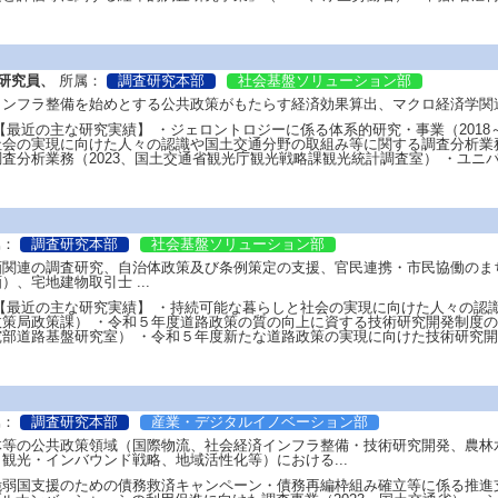
研究員、
所属：
調査研究本部
社会基盤ソリューション部
ンフラ整備を始めとする公共政策がもたらす経済効果算出、マクロ経済学関連 
【最近の主な研究実績】 ・ジェロントロジーに係る体系的研究・事業（201
会の実現に向けた人々の認識や国土交通分野の取組み等に関する調査分析業務
査分析業務（2023、国土交通省観光庁観光戦略課観光統計調査室） ・ユニバー
属：
調査研究本部
社会基盤ソリューション部
画関連の調査研究、自治体政策及び条例策定の支援、官民連携・市民協働のま
、宅地建物取引士 ...
【最近の主な研究実績】 ・持続可能な暮らしと社会の実現に向けた人々の認識
策局政策課） ・令和５年度道路政策の質の向上に資する技術研究開発制度の
部道路基盤研究室） ・令和５年度新たな道路政策の実現に向けた技術研究開発
属：
調査研究本部
産業・デジタルイノベーション部
体等の公共政策領域（国際物流、社会経済インフラ整備・技術研究開発、農林
観光・インバウンド戦略、地域活性化等）における...
弱国支援のための債務救済キャンペーン・債務再編枠組み確立等に係る推進支援業