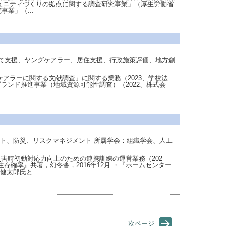
ミュニティづくりの拠点に関する調査研究事業」（厚生労働省
業」（...
て支援、ヤングケアラー、居住支援、行政施策評価、地方創
ケアラーに関する文献調査」に関する業務（2023、学校法
Iブランド推進事業（地域資源可能性調査）（2022、株式会
.
ト、防災、リスクマネジメント 所属学会：組織学会、人工
災害時初動対応力向上のための連携訓練の運営業務（202
生存確率』共著，幻冬舎，2016年12月 ・『ホームセンター
太郎氏と...
次ページ