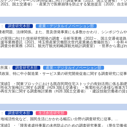
ブルナンバーシャーシの利用促進に向けた調査事業（2023、国土交通省） 
2021、国土交通省） ・産業力で医療崩壊を防止する緊急提言（2020、自主研
属：
調査研究本部
産業・デジタルイノベーション部
費者問題、法律関係。また、普及啓発事業にも多数かかわり、シンポジウムやセ
の実現に向けた技術研究開発の調査・分析等業務（2022～、国土交通省道
援等業務委託（2021、埼玉県産業労働部次世代産業拠点整備担当） ・令
調査分析業務（2021、観光庁観光戦略課観光統計調査室） ・世界から選ばれ
所属：
調査研究本部
産業・デジタルイノベーション部
産業政策、特に中小製造業・サービス業の研究開発促進に関する調査研究に従
実績】 ・関東ブロックにおける既存民間住宅ストックの有効活用に係る基礎的
性化方策検討に関する調査（H29.3国土交通省） ・無電柱化の多様な推進方策
再生方策に関する調査検討業務（H28.3国土交通省） ・建設技能労働者の賃金実
属：
調査研究本部
生活創造研究部
地域活性化など、国民生活にかかわる幅広い分野の調査研究に従事。...
実績】 ・「障害者虐待事案の未然防止のための調査研究事業」（厚生労働省社