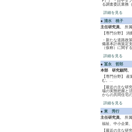
F）） ・日中ダ
る調査委託業務（
詳細を見る
●
清水 桃子
主任研究員、
所
【専門分野】 消
・新たな道路政策
備基本計画策定支
（仮称）に関する
詳細を見る
●
冨永 哲郎
本部 研究顧問、
【専門分野】 
む。...
【最近の主な研究
場の実態把握と活
からの共同住宅の
詳細を見る
●
東 秀行
主任研究員、
所
福祉、中小企業、
【最近の主な研究