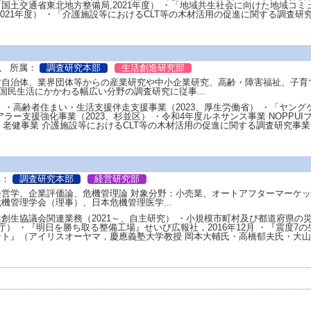
国土交通省東北地方整備局,2021年度） ・「地域共生社会に向けた地域コ
2021年度） ・「介護施設等におけるCLT等の木材活用の促進に関する調査研究事
、
所属：
調査研究本部
生活創造研究部
自治体、業界団体等からの産業研究や中小企業研究、高齢・障害福祉、子育
、国民生活にかかわる幅広い分野の調査研究に従事...
 ・高齢者住まい・生活支援伴走支援事業（2023、厚生労働省） ・「ヤング
アラー支援強化事業（2023、杉並区） ・令和4年度ルネサンス事業 NOPPU
度 老健事業 介護施設等におけるCLT等の木材活用の促進に関する調査研究事業..
属：
調査研究本部
経営研究部
営学、企業評価論、危機管理論 対象分野：小売業、オートアフターマーケッ
機管理学会（理事）、日本危機管理医学...
創生協議会関連業務（2021～、自主研究） ・小規模市町村及び都道府県の
庁） ・『明日を勝ち取る整備工場』せいび広報社，2016年12月 ・『震度7の
ト』（アイリスオーヤマ，慶應義塾大学教授 岡本大輔氏・高橋郁夫氏・大山健