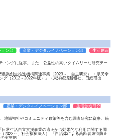
ション部
産業・デジタルイノベーション部
生活創造
ティングに従事。また、公益性の高いタイムリーな研究テー
型農業創生推進機構関連事業（2023～、自主研究） ・県民幸
ング（2012～2022年版）」（東洋経済新報社、日総研出
産業・デジタルイノベーション部
生活創造研究
て、地域福祉やコミュニティ政策等を含む調査研究に従事、統
 「日常生活自立支援事業の適正かつ効果的な利用に関する調
（2022～、社会福祉法人） 「自治体による高齢者虐待防止
実態把...