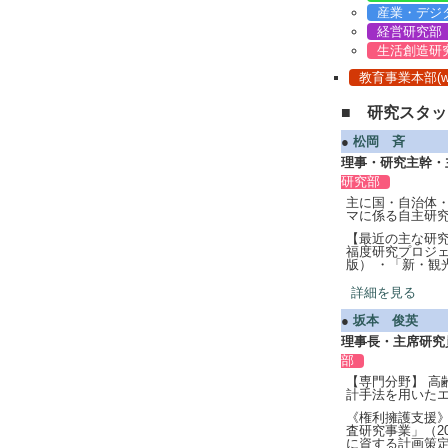
産業・デジ
経営研究部
生活創造研
教育事業本部(www
■ 研究スタ
●
松岡 斉
理事・研究主幹・
研究部
主に国・自治体
マに係る自主研究
【最近の主な研究
福度研究プロジェ
版） ・「新・観光
詳細を見る
●
坂本 俊英
理事長・主席研究
部
【専門分野】 
計手法を用いたエ
《権利擁護支援》
査研究事業」（2
に資する計画策定