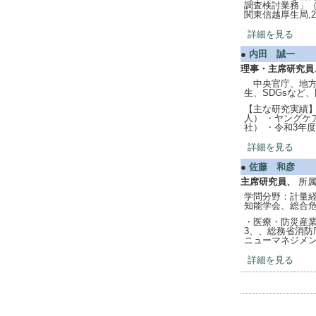
調査検討業務」（
関東信越厚生局,
詳細を見る
●
内田 誠一
理事・主席研究員
中央官庁、地方
生、SDGsなど
【主な研究実績】
人） ・ヤングケ
社） ・令和3年
詳細を見る
●
佐藤 和彦
主席研究員、
所
学問分野：計量経
知能学会、総合危
・医療・防災産業
3、、総務省消防
ニューマネジメン
詳細を見る