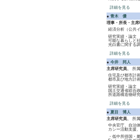
詳細を見る
●
青木 優
理事・所長・主席
経済分析（公共イ
研究実績・論文 
可能な暮らしと社
光白書に関する調
詳細を見る
●
今井 邦人
主席研究員、
所
住宅及び都市計
都市及び地方計画）
研究実績・論文 
国土交通省総合政
所道路構造物研究
詳細を見る
●
夏目 博人
主席研究員、
所
中央官庁、自治
カシー活動支援、
・低中所得国・脆