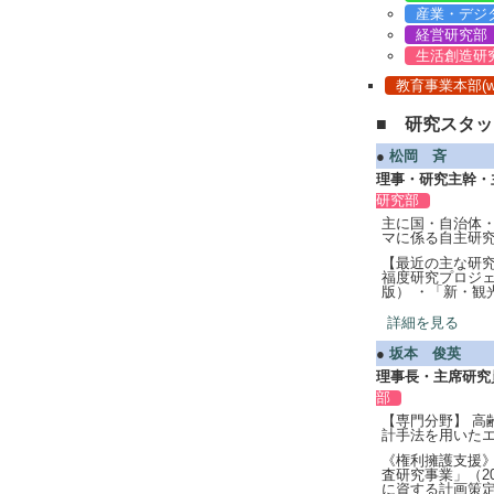
産業・デジ
経営研究部
生活創造研
教育事業本部(www
■ 研究スタ
●
松岡 斉
理事・研究主幹・
研究部
主に国・自治体
マに係る自主研究
【最近の主な研究
福度研究プロジェ
版） ・「新・観光
詳細を見る
●
坂本 俊英
理事長・主席研究
部
【専門分野】 
計手法を用いたエ
《権利擁護支援》
査研究事業」（2
に資する計画策定