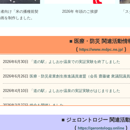
業者向け「米の播種前契
2026年 年頭のご挨拶
「ス
動画を制作しました。
■ 医療・防災 関連活動情
(
)
https://www.mdpc.ne.jp/
2026年6月30日
「道の駅」よしおか温泉での実証実験を終了しました
2026年6月26日
医療・防災産業創生推進議員連盟（会長 齋藤健 衆議院議
2026年4月10日
「道の駅」よしおか温泉の実証実験がはじまりました
2026年3月27日
総会を開催しました
■ ジェロントロジー 関連活
2025年12月2日
医療・防災産業創生推進議員連盟（会長 齋藤健 衆議院議
(
)
https://gerontology.online