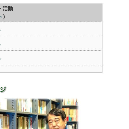
考・活動
)
m
。
。
。
。
。