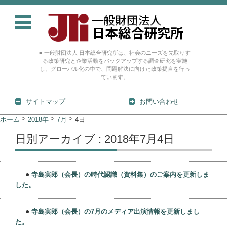
■ 一般財団法人 日本総合研究所は、社会のニーズを先取りす
る政策研究と企業活動をバックアップする調査研究を実施
し、グローバル化の中で、問題解決に向けた政策提言を行っ
ています。
サイトマップ
お問い合わせ
コンテンツに移動
>
>
>
ホーム
2018年
7月
4日
日別アーカイブ : 2018年7月4日
●
寺島実郎（会長）の時代認識（資料集）のご案内を更新しま
した。
●
寺島実郎（会長）の7月のメディア出演情報を更新しまし
た。