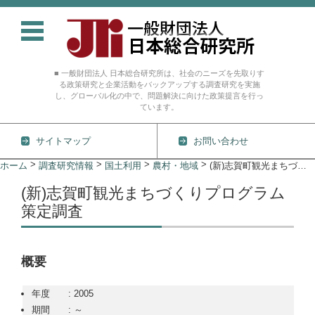
■ 一般財団法人 日本総合研究所は、社会のニーズを先取りす
る政策研究と企業活動をバックアップする調査研究を実施
し、グローバル化の中で、問題解決に向けた政策提言を行っ
ています。
サイトマップ
お問い合わせ
コンテンツに移動
>
>
>
>
ホーム
調査研究情報
国土利用
農村・地域
(新)志賀町観光まちづくりプログラム策定調査
(新)志賀町観光まちづくりプログラム
策定調査
概要
年度 : 2005
期間 : ～