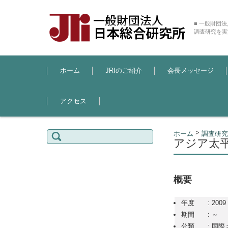
■ 一般財団
調査研究を実
コンテンツに移動
ホーム
JRIのご紹介
会長メッセージ
アクセス
検索:
>
ホーム
調査研究
アジア太
概要
年度 : 2009
期間 : ～
分類 : 国際