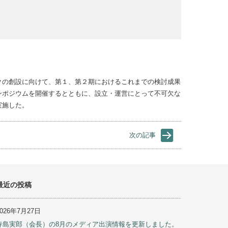
クの創設に向けて、第１、第２期におけるこれまでの検討成果
ンポジウムを開催するとともに、設立・運営にとって不可欠な
実施した。
次の記事
最近の投稿
2026年7月27日
寺島実郎（会長）の8月のメディア出演情報を更新しました。