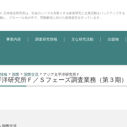
法人 日本総合研究所は、社会のニーズを先取りする政策研究と企業活動をバックアップする
施し、グローバル化の中で、問題解決に向けた政策提言を行っています。
事業内容
調査研究情報
主な研究活動
出版物
>
>
>
情報
国際
国際交流
アジア太平洋研究所Ｆ／Ｓフェーズ調査業務（第３期）
平洋研究所Ｆ／Ｓフェーズ調査業務（第３期
＞国際交流