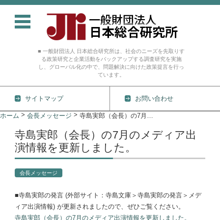
■ 一般財団法人 日本総合研究所は、社会のニーズを先取りす
る政策研究と企業活動をバックアップする調査研究を実施
し、グローバル化の中で、問題解決に向けた政策提言を行っ
ています。
サイトマップ
お問い合わせ
コンテンツに移動
>
>
ホーム
会長メッセージ
寺島実郎（会長）の7月のメディア出演情報を更新しました。
寺島実郎（会長）の7月のメディア出
演情報を更新しました。
会長メッセージ
■寺島実郎の発言 (外部サイト：寺島文庫＞寺島実郎の発言＞メデ
ィア出演情報) が更新されましたので、ぜひご覧ください。
寺島実郎（会長）の7月のメディア出演情報を更新しました。