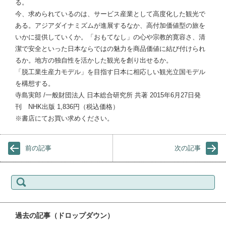
る。
今、求められているのは、サービス産業として高度化した観光で
ある。アジアダイナミズムが進展するなか、高付加価値型の旅を
いかに提供していくか。「おもてなし」の心や宗教的寛容さ、清
潔で安全といった日本ならではの魅力を商品価値に結び付けられ
るか。地方の独自性を活かした観光を創り出せるか。
「脱工業生産力モデル」を目指す日本に相応しい観光立国モデル
を構想する。
寺島実郎 /一般財団法人 日本総合研究所 共著 2015年6月27日発
刊 NHK出版 1,836円（税込価格）
※書店にてお買い求めください。
前の記事
次の記事
検索:
過去の記事（ドロップダウン）