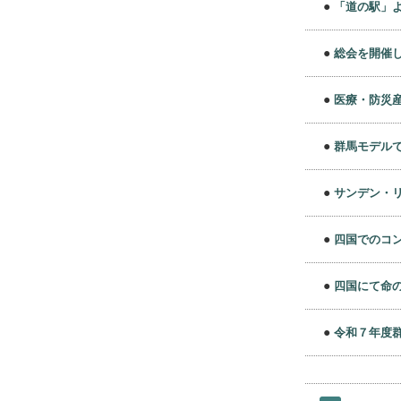
●
「道の駅」
●
総会を開催
●
医療・防災
●
群馬モデル
●
サンデン・
●
四国でのコ
●
四国にて命
●
令和７年度