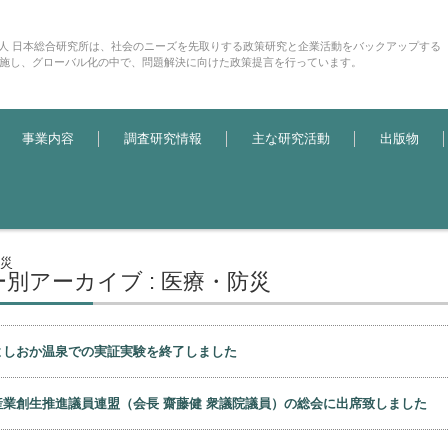
法人 日本総合研究所は、社会のニーズを先取りする政策研究と企業活動をバックアップする
施し、グローバル化の中で、問題解決に向けた政策提言を行っています。
事業内容
調査研究情報
主な研究活動
出版物
災
別アーカイブ : 医療・防災
よしおか温泉での実証実験を終了しました
産業創生推進議員連盟（会長 齋藤健 衆議院議員）の総会に出席致しました