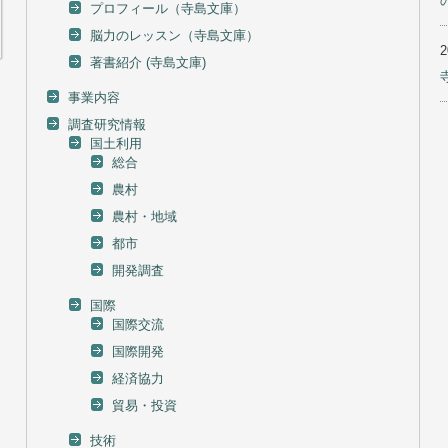
プロフィール（寺島文庫）
脳力のレッスン（寺島文庫）
著書紹介 (寺島文庫)
事業内容
調査研究情報
国土利用
総合
農村
農村・地域
都市
開発調査
国際
国際交流
国際開発
経済協力
貿易・投資
技術