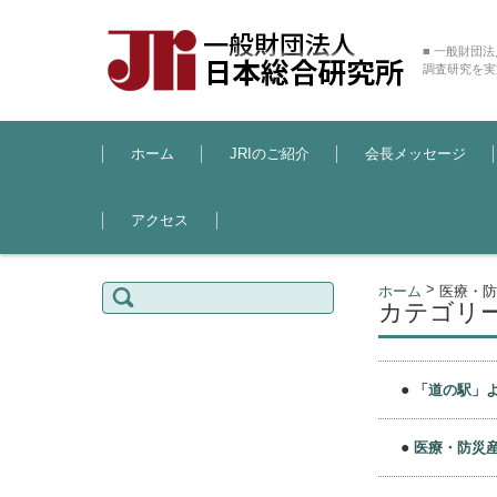
■ 一般財団
調査研究を実
コンテンツに移動
ホーム
JRIのご紹介
会長メッセージ
アクセス
検索:
>
ホーム
医療・防
カテゴリー
●
「道の駅」
●
医療・防災